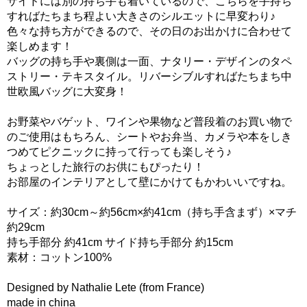
サイドには別の持ち手も着いているので、こちらを手持ち
すればたちまち程よい大きさのシルエットに早変わり♪
色々な持ち方ができるので、その日のお出かけに合わせて
楽しめます！
バッグの持ち手や裏側は一面、ナタリー・デザインのタペ
ストリー・テキスタイル。リバーシブルすればたちまち中
世欧風バッグに大変身！
お野菜やバゲット、ワインや果物など普段着のお買い物で
のご使用はもちろん、シートやお弁当、カメラや本をしき
つめてピクニックに持って行っても楽しそう♪
ちょっとした旅行のお供にもぴったり！
お部屋のインテリアとして壁にかけてもかわいいですね。
サイズ：約30cm～約56cm×約41cm（持ち手含まず）×マチ
約29cm
持ち手部分 約41cm サイド持ち手部分 約15cm
素材：コットン100%
Designed by Nathalie Lete (from France)
made in china