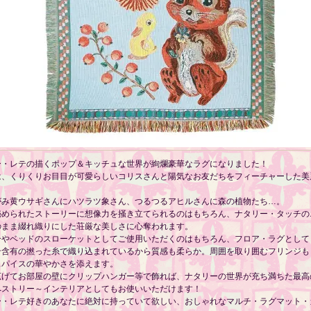
ー・レテの描くポップ＆キッチュな世界が絢爛豪華なラグになりました！
は、くりくりお目目が可愛らしいコリスさんと陽気なお友だちをフィーチャーした美
がみ黄ウサギさんにハツラツ象さん、つるつるアヒルさんに森の植物たち…。
秘められたストーリーに想像力を掻き立てられるのはもちろん、ナタリー・タッチの
のまま綴れ織りにした荘厳な美しさに心奪われます。
ーやベッドのスローケットとしてご使用いただくのはもちろん、フロア・ラグとして
ン含有の撚った糸で織り込まれているから質感も柔らか。周囲を取り囲むフリンジも
スパイスの華やかさを添えます。
広げてお部屋の壁にクリップハンガー等で飾れば、ナタリーの世界が充ち満ちた最高
ペストリー～インテリアとしてもお使いいただけます！
ー・レテ好きのあなたに絶対に持っていて欲しい、おしゃれなマルチ・ラグマット・