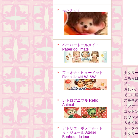
モンチッチ
ペーパードールメイト
Paper doll mate
フィオナ・ヒューイット
ナタリ
Fiona Hewitt Wu&Wu
こちら
品。
おしゃ
そこに
レトロアニマル Retro
スをそ
Animal
ソファ
コット
にワン
大きく
アトリエ・ボヌール・ド
ト・タ
ゥ・ジュール Atelier
ナタリ
Bonheur du jour