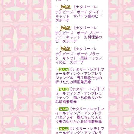
・
【ナタリー・レ
テ】ビーズ・ポーチ グレイ・
キャット サバトラ猫のビー
ズポーチ
・
【ナタリー・レ
テ】ビーズ・ポーチ ブルー・
アイ・キャット お料理猫の
ビーズポーチ
・
【ナタリー・レ
テ】ビーズ・ポーチ ブラッ
ク・キャット 黒猫・ミッツ
ィのビーズポーチ
・
【ナタリー・レテ】フ
ォールディング・アンブレラ
ジャングル 野生動物たちの
折りたたみ晴雨兼用傘
・
【ナタリー・レテ】フ
ォールディング・アンブレラ
キャッツ 猫たちの折りたた
み晴雨兼用傘
・
【ナタリー・レテ】フ
ォールディング・アンブレラ
バタフライ 蝶たちとてんと
う虫の折りたたみ晴雨兼用傘
・
【ナタリー・レテ】フ
ォールディング・アンブレラ