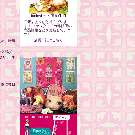
fantastica：店長YUKI
ご来店ありがとうございま
す！ ファンタスチカ雑貨店の
商品情報などを更新していま
す♪
店長日記はこちら
ため、綴織
ンク飛び、
さい。*ネ
日陰に数日