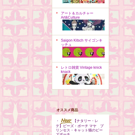
アート＆カルチャー
Art&Culture
Saigon Kitsch サイゴンキ
ッチュ
レトロ雑貨 Vintage knick
knack
オススメ商品
・
【ナタリー・レ
テ】ビーズ・ポーチ マヤ プ
リンセス・キャット猫のビー
ズポーチ