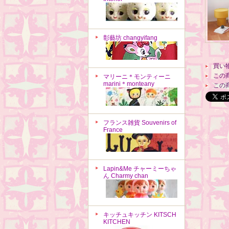
彰藝坊 changyifang
買い
この
マリーニ＊モンティーニ
marini＊monteany
この
フランス雑貨 Souvenirs of
France
Lapin&Me チャーミーちゃ
ん Charmy chan
キッチュキッチン KITSCH
KITCHEN