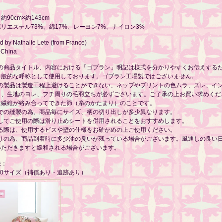
90cm×約143cm
リエステル73%、綿17%、レーヨン7%、ナイロン3%
 by Nathalie Lete (from France)
 China
らの商品タイトル、内容における「ゴブラン」明記は様式を分かりやすくお伝えする
一般的な呼称として使用しております。ゴブラン工場製ではございません。
らの製品は製造工程上避けることができない、ネップやプリントの色ムラ、ズレ、イ
ラ、生地のヨレ、フチ周りの毛羽立ちが必ずございます。ご了承の上お買い求めくだ
は繊維が絡み合ってできた節（糸のかたまり）のことです。
業での縫製の為、商品毎にサイズ、柄の切り出しが多少異なります。
としてご使用の際は滑り止めシートを併用されることをおすすめします。
飾る際は、使用するビスや壁の仕様をお確かめの上ご使用ください。
織りの為、商品到着時に多少油の臭いが残っている場合がございます。風通しの良い
いただきますと緩和される場合がございます。
法：
60サイズ（補償あり・追跡あり）