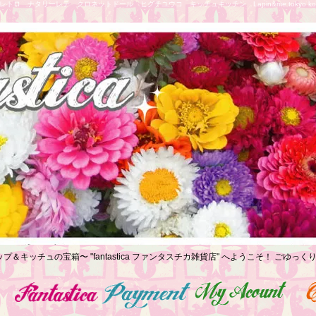
トロ ナタリーレテ クロネットドール ヒグチユウコ キッチュキッチン Lapin&me tokyo koe
プ＆キッチュの宝箱〜 "fantastica ファンタスチカ雑貨店" へようこそ！ ごゆ