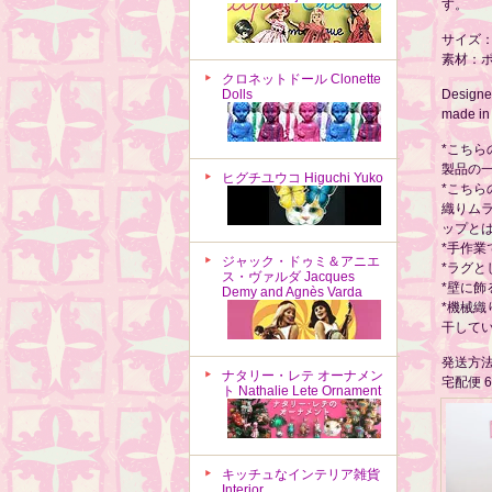
す。
サイズ：約
素材：ポ
クロネットドール Clonette
Dolls
Designed
made in
*こち
製品の
ヒグチユウコ Higuchi Yuko
*こち
織りム
ップと
*手作
ジャック・ドゥミ＆アニエ
*ラグ
ス・ヴァルダ Jacques
*壁に
Demy and Agnès Varda
*機械
干して
発送方
ナタリー・レテ オーナメン
宅配便 
ト Nathalie Lete Ornament
キッチュなインテリア雑貨
Interior