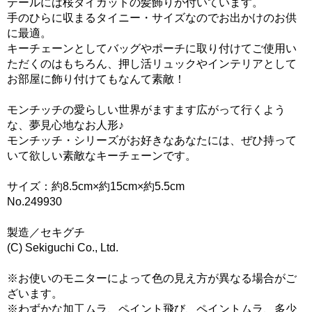
テールには桜ダイカットの髪飾りが付いています。
手のひらに収まるタイニー・サイズなのでお出かけのお供
に最適。
キーチェーンとしてバッグやポーチに取り付けてご使用い
ただくのはもちろん、押し活リュックやインテリアとして
お部屋に飾り付けてもなんて素敵！
モンチッチの愛らしい世界がますます広がって行くよう
な、夢見心地なお人形♪
モンチッチ・シリーズがお好きなあなたには、ぜひ持って
いて欲しい素敵なキーチェーンです。
サイズ：約8.5cm×約15cm×約5.5cm
No.249930
製造／セキグチ
(C) Sekiguchi Co., Ltd.
※お使いのモニターによって色の見え方が異なる場合がご
ざいます。
※わずかな加工ムラ、ペイント飛び、ペイントムラ、多少