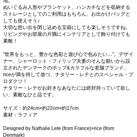
地。
ぬいぐるみ人形やブランケット、ハンカチなどを収納する
ストレージとしてのご利用はもちろん、お出かけバッグと
しても使えそう♪
大切な想い出を閉じ込める宝箱にしても楽しそうですね。
リビングやお部屋の片隅にインテリアとして飾り付けても
素敵！
”世界をもっと、豊かな色彩と遊び心で包みたい…”。デザイ
ナー、シャーロット・フィリップ夫妻のそんな願いから設
立されたデンマークのポップ&カラフルな老舗ブランド、
riceが満を持して放つ、ナタリー・レテとのスペシャル・プ
ロダクツ！
ナタリー・レテがお好きなあなたには絶対持っていて欲し
い、素敵なひと品です。
サイズ：約24cm×約22cm×約17cm
素材：ラフィア
Designed by Nathalie Lete (from France)×rice (from
Denmark)