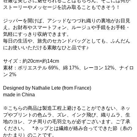
荘厳な美しさに魅せられることはもちろん、そこには何か
ストーリーやメッセージを読み取ることもできそう！
ジッパーを開けば、アシッドなつづれ織りの裏地がお目見
え。お財布やスマートフォン、ルージュや手鏡をお手軽・
気軽にすっきり収納できます。
毎日の生活や、旅先のセカンドバッグとしても、ふんだん
にお使いいただける素敵なひと品です♪
サイズ：約20cm×約14cm
素材：ポリエステル 69%、綿 17%、レーヨン 12%、ナイロ
ン 2%
Designed by Nathalie Lete (from France)
made in China
※こちらの商品は製造工程上避けることができない、ネッ
プやプリントの色ムラ、ズレ、インク飛び、織りムラ、生
地のヨレ、フチ周りの毛羽立ちが必ずございます。ご了承
ください。 *ネップとは繊維が絡み合ってできた節（糸の
かたまり）のことです。