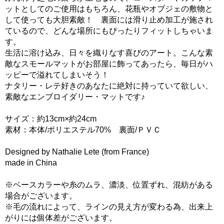
ットとしてのご使用はもちろん、花瓶やオブジェの敷物と
して使っても大胆素敵！ 裏面には滑り止め加工が施され
ているので、どんな場所にもぴったりフィットしちゃいま
す。
生活に溶け込み、日々を織りなす喜びのアート。こんな素
敵なスモールマットがお部屋に飾ってあったら、毎日がハ
ッピーで溢れてしまいそう！
ナタリー・レテ好きのあなたに絶対に持っていて欲しい、
素敵なエンブロイダリー・マットです♪
サイズ：約13cm×約24cm
素材：本体/ポリエステル70% 裏面/ＰＶＣ
Designed by Nathalie Lete (from France)
made in China
※ベースカラーや糸のムラ、濃淡、位置ずれ、混紡がある
場合がございます。
※毛の流れによって、ラインの見え方が変わる為、出来上
がりには個体差がございます。