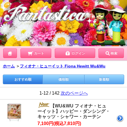
カート
ログイン
検索
ホーム
＞
フィオナ・ヒューイット Fiona Hewitt Wu&Wu
おすすめ順
価格順
新着順
1-12 / 142
次のページへ
【WU&WU フィオナ・ヒュ
ーイット】ハッピー・ダンシング・
キャッツ・シャワー・カーテン
7,100円(税込7,810円)