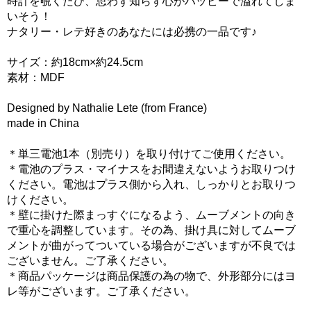
時計を覗くたび、思わず知らず心がハッピーで溢れてしま
いそう！
ナタリー・レテ好きのあなたには必携の一品です♪
サイズ：約18cm×約24.5cm
素材：MDF
Designed by Nathalie Lete (from France)
made in China
＊単三電池1本（別売り）を取り付けてご使用ください。
＊電池のプラス・マイナスをお間違えないようお取りつけ
ください。電池はプラス側から入れ、しっかりとお取りつ
けください。
＊壁に掛けた際まっすぐになるよう、ムーブメントの向き
で重心を調整しています。その為、掛け具に対してムーブ
メントが曲がってついている場合がございますが不良では
ございません。ご了承ください。
＊商品パッケージは商品保護の為の物で、外形部分にはヨ
レ等がございます。ご了承ください。