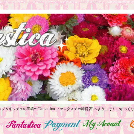
トロ ナタリーレテ クロネットドール ヒグチユウコ キッチュキッチン Lapin&me tokyo koe
プ＆キッチュの宝箱〜 "fantastica ファンタスチカ雑貨店" へようこそ！ ごゆ