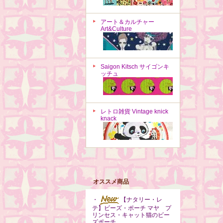
アート＆カルチャー
Art&Culture
Saigon Kitsch サイゴンキ
ッチュ
レトロ雑貨 Vintage knick
knack
オススメ商品
・
【ナタリー・レ
テ】ビーズ・ポーチ マヤ プ
リンセス・キャット猫のビー
ズポーチ