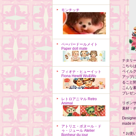
モンチッチ
ペーパードールメイト
Paper doll mate
ナタリ
こちら
ペイル
フィオナ・ヒューイット
Fiona Hewitt Wu&Wu
アップ
ること
こんな
プレゼ
レトロアニマル Retro
リボンサ
Animal
素材：ポ
Designed
made in
アトリエ・ボヌール・ド
ゥ・ジュール Atelier
＊お使
Bonheur du jour