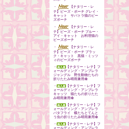
・
【ナタリー・レ
テ】ビーズ・ポーチ グレイ・
キャット サバトラ猫のビー
ズポーチ
・
【ナタリー・レ
テ】ビーズ・ポーチ ブルー・
アイ・キャット お料理猫の
ビーズポーチ
・
【ナタリー・レ
テ】ビーズ・ポーチ ブラッ
ク・キャット 黒猫・ミッツ
ィのビーズポーチ
・
【ナタリー・レテ】フ
ォールディング・アンブレラ
ジャングル 野生動物たちの
折りたたみ晴雨兼用傘
・
【ナタリー・レテ】フ
ォールディング・アンブレラ
キャッツ 猫たちの折りたた
み晴雨兼用傘
・
【ナタリー・レテ】フ
ォールディング・アンブレラ
バタフライ 蝶たちとてんと
う虫の折りたたみ晴雨兼用傘
・
【ナタリー・レテ】フ
ォールディング・アンブレラ