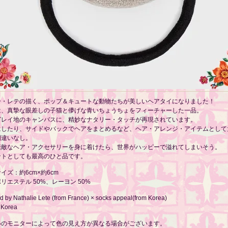
ー・レテの描く、ポップ＆キュートな動物たちが美しいヘアタイになりました！
は、真摯な眼差しの子猫と儚げな青いちょうちょをフィーチャーした一品。
グレイ地のキャンバスに、精妙なナタリー・タッチが再現されています。
にしたり、サイドやバックでヘアをまとめるなど、ヘア・アレンジ・アイテムとして
間違いなし。
素敵なヘア・アクセサリーを身に着けたら、世界がハッピーで溢れてしまいそう。
ントとしても最高のひと品です。
イズ：約6cm×約6cm
リエステル 50%、レーヨン 50%
 by Nathalie Lete (from France) × socks appeal(from Korea)
 Korea
いのモニターによって色の見え方が異なる場合がございます。