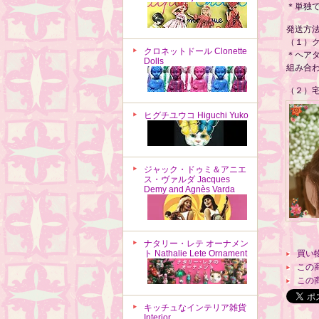
＊単独
発送方
（１）
クロネットドール Clonette
＊ヘア
Dolls
組み合
（２）宅
ヒグチユウコ Higuchi Yuko
ジャック・ドゥミ＆アニエ
ス・ヴァルダ Jacques
Demy and Agnès Varda
ナタリー・レテ オーナメン
ト Nathalie Lete Ornament
買い
この
この
キッチュなインテリア雑貨
Interior