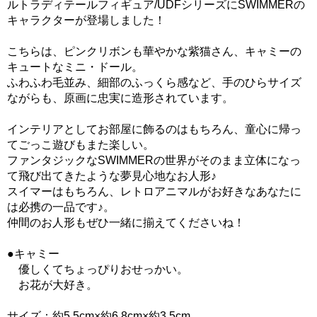
ルトラディテールフィギュア/UDFシリーズにSWIMMERの
キャラクターが登場しました！
こちらは、ピンクリボンも華やかな紫猫さん、キャミーの
キュートなミニ・ドール。
ふわふわ毛並み、細部のふっくら感など、手のひらサイズ
ながらも、原画に忠実に造形されています。
インテリアとしてお部屋に飾るのはもちろん、童心に帰っ
てごっこ遊びもまた楽しい。
ファンタジックなSWIMMERの世界がそのまま立体になっ
て飛び出てきたような夢見心地なお人形♪
スイマーはもちろん、レトロアニマルがお好きなあなたに
は必携の一品です♪。
仲間のお人形もぜひ一緒に揃えてくださいね！
●キャミー
優しくてちょっぴりおせっかい。
お花が大好き。
サイズ：約5.5cm×約6.8cm×約3.5cm