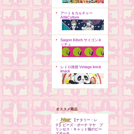
アート＆カルチャー
Art&Culture
Saigon Kitsch サイゴンキ
ッチュ
レトロ雑貨 Vintage knick
knack
オススメ商品
・
【ナタリー・レ
テ】ビーズ・ポーチ マヤ プ
リンセス・キャット猫のビー
ズポーチ