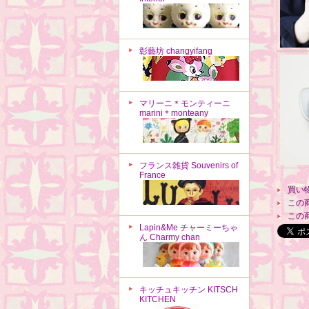
彰藝坊 changyifang
マリーニ＊モンティーニ
marini＊monteany
フランス雑貨 Souvenirs of
France
買い
この
この
Lapin&Me チャーミーちゃ
ん Charmy chan
キッチュキッチン KITSCH
KITCHEN