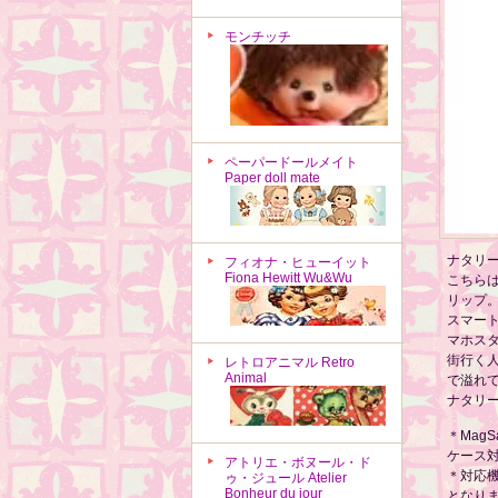
モンチッチ
ペーパードールメイト
Paper doll mate
ナタリ
フィオナ・ヒューイット
Fiona Hewitt Wu&Wu
こちら
リップ
スマー
マホス
街行く
レトロアニマル Retro
Animal
で溢れ
ナタリ
＊Mag
ケース
アトリエ・ボヌール・ド
＊対応機
ゥ・ジュール Atelier
Bonheur du jour
となり