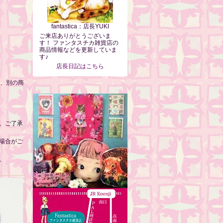
fantastica：店長YUKI
ご来店ありがとうございま
す！ ファンタスチカ雑貨店の
商品情報などを更新していま
す♪
店長日記はこちら
は、別の商
。ご了承
場合がご
。