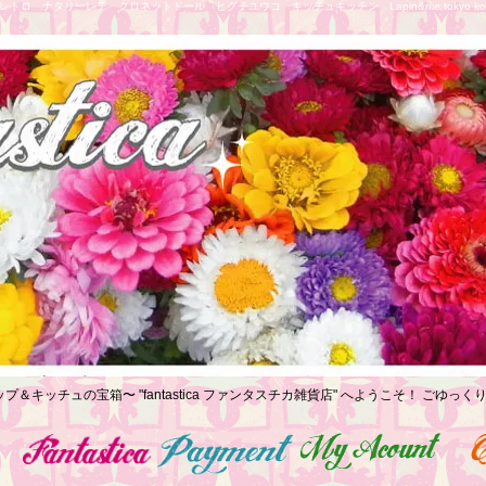
トロ ナタリーレテ クロネットドール ヒグチユウコ キッチュキッチン Lapin&me tokyo koe
プ＆キッチュの宝箱〜 "fantastica ファンタスチカ雑貨店" へようこそ！ ごゆ