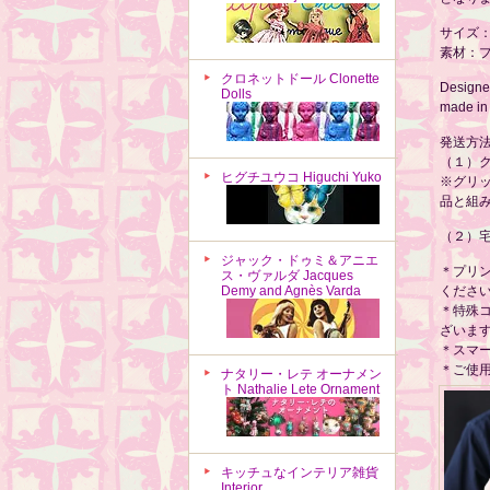
サイズ：約
素材：
クロネットドール Clonette
Designed
Dolls
made in
発送方
（１）
ヒグチユウコ Higuchi Yuko
※グリ
品と組
（２）宅
ジャック・ドゥミ＆アニエ
＊プリ
ス・ヴァルダ Jacques
Demy and Agnès Varda
くださ
＊特殊
ざいま
＊スマ
＊ご使
ナタリー・レテ オーナメン
ト Nathalie Lete Ornament
キッチュなインテリア雑貨
Interior