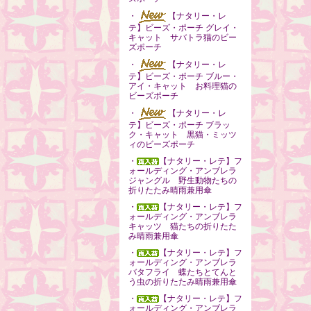
・
【ナタリー・レ
テ】ビーズ・ポーチ グレイ・
キャット サバトラ猫のビー
ズポーチ
・
【ナタリー・レ
テ】ビーズ・ポーチ ブルー・
アイ・キャット お料理猫の
ビーズポーチ
・
【ナタリー・レ
テ】ビーズ・ポーチ ブラッ
ク・キャット 黒猫・ミッツ
ィのビーズポーチ
・
【ナタリー・レテ】フ
ォールディング・アンブレラ
ジャングル 野生動物たちの
折りたたみ晴雨兼用傘
・
【ナタリー・レテ】フ
ォールディング・アンブレラ
キャッツ 猫たちの折りたた
み晴雨兼用傘
・
【ナタリー・レテ】フ
ォールディング・アンブレラ
バタフライ 蝶たちとてんと
う虫の折りたたみ晴雨兼用傘
・
【ナタリー・レテ】フ
ォールディング・アンブレラ