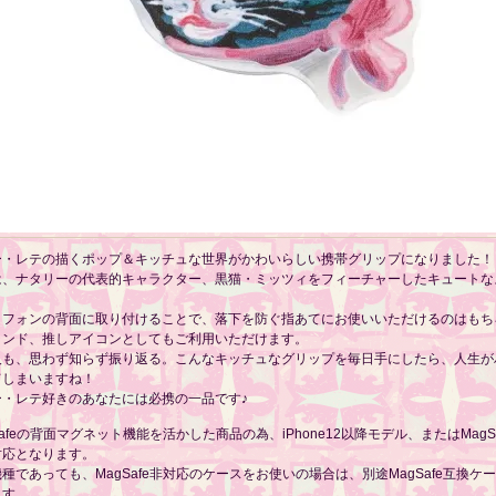
ー・レテの描くポップ＆キッチュな世界がかわいらしい携帯グリップになりました！
は、ナタリーの代表的キャラクター、黒猫・ミッツィをフィーチャーしたキュートな
。
トフォンの背面に取り付けることで、落下を防ぐ指あてにお使いいただけるのはもち
タンド、推しアイコンとしてもご利用いただけます。
人も、思わず知らず振り返る。こんなキッチュなグリップを毎日手にしたら、人生が
てしまいますね！
ー・レテ好きのあなたには必携の一品です♪
Safeの背面マグネット機能を活かした商品の為、iPhone12以降モデル、またはMagS
対応となります。
種であっても、MagSafe非対応のケースをお使いの場合は、別途MagSafe互換ケ
ます。