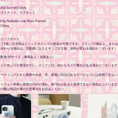
5.5cm×約5.8cm
プラスチック、マグネット
 by Nathalie Lete (from France)
 China
法：
クリックポスト
ップ1個ご注文時はクリックポストでの発送が可能ですが、グリップ2個以上、また
み合わせる場合は、宅配便になります（ご注文後、送料が変わる場合がございます）
配便 60サイズ（補償あり・追跡あり）
ントの色ムラや濃淡やズレ、インクとび、細かなキズや擦れがある場合がございます
い。
コーティングされた素材や合皮、革、表面に凹凸のあるケースなどには使用できない
す。
ートフォン本体に表面の汚れや濡れ、脂汚れがあると使用できない場合がございます
用の際は商品付属の注意事項をお読みください。