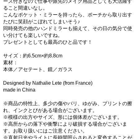
ース付きなので仕事や旅先のメイク用品としても大活躍す
ること間違いなし。
こんなポケット・ミラーを持ったら、ポーチから取り出す
たびに笑顔がこぼれてしまいそう♪
同時発売の他のハンドミラーも揃えて、その日の気分で使
い分けても楽しいですね。
プレゼントとしても最高のひと品です！
サイズ：約6.5cm×約8.8cm
素材：
本体／アセテート、鏡／ガラス
Designed by Nathalie Lete (from France)
made in China
※商品の特性上、多少の傷やバリ、ゆがみ、プリントの擦
れ、インクとびがある場合がございます。
※模様の出方やサイズ、形には個体差がございます。
※高所からの落下や衝撃により破損する場合がございま
す。お取り扱いにはご注意ください。
※直射日光やライトに長時間照らされると変色することが