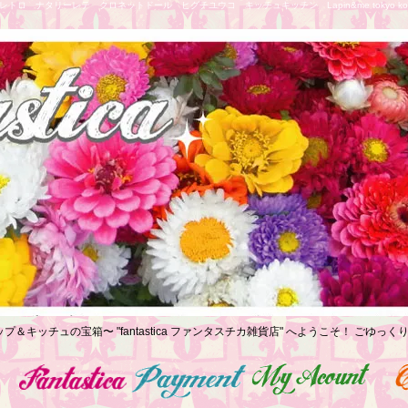
トロ ナタリーレテ クロネットドール ヒグチユウコ キッチュキッチン Lapin&me tokyo koe
プ＆キッチュの宝箱〜 "fantastica ファンタスチカ雑貨店" へようこそ！ ごゆ