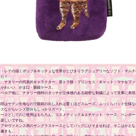
ー・レテの描くポップ＆キッチュな世界がとびきりラグジュアリーなソフト・マルチ
した！
は、ナタリーの代表的キャラクター、茶トラ猫・プリンセス・キャット・マヤをフィ
人かわいい、がま口・眼鏡ケース。
なベロア地に、ナタリー独特のタッチが立体感のある細密な刺繍によって見事に表現
内部はサテン生地なので眼鏡の出し入れは驚くほどスムーズ。ふっくらパッド仕様な
ースながらレンズ部分もしっかりガード。
ケースとしてのご使用はもちろん、コスメティック＆エチケット・ケース、ペンポー
も楽しいですね。
ドアやヴァカンス用のサングラスケースとしてバッグにひそませれば、そこはかとな
な趣きも。