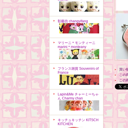
彰藝坊 changyifang
マリーニ＊モンティーニ
marini＊monteany
フランス雑貨 Souvenirs of
買い
France
この
この
Lapin&Me チャーミーちゃ
ん Charmy chan
キッチュキッチン KITSCH
KITCHEN