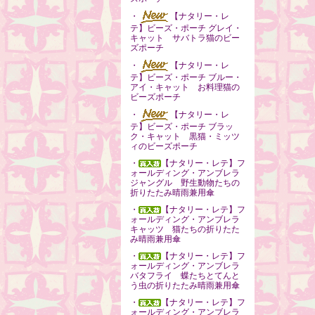
・
【ナタリー・レ
テ】ビーズ・ポーチ グレイ・
キャット サバトラ猫のビー
ズポーチ
・
【ナタリー・レ
テ】ビーズ・ポーチ ブルー・
アイ・キャット お料理猫の
ビーズポーチ
・
【ナタリー・レ
テ】ビーズ・ポーチ ブラッ
ク・キャット 黒猫・ミッツ
ィのビーズポーチ
・
【ナタリー・レテ】フ
ォールディング・アンブレラ
ジャングル 野生動物たちの
折りたたみ晴雨兼用傘
・
【ナタリー・レテ】フ
ォールディング・アンブレラ
キャッツ 猫たちの折りたた
み晴雨兼用傘
・
【ナタリー・レテ】フ
ォールディング・アンブレラ
バタフライ 蝶たちとてんと
う虫の折りたたみ晴雨兼用傘
・
【ナタリー・レテ】フ
ォールディング・アンブレラ