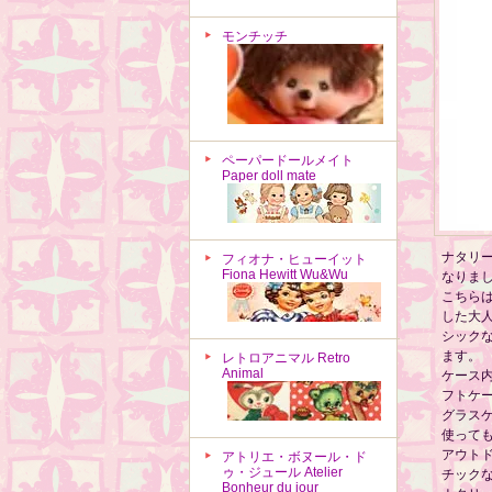
モンチッチ
ペーパードールメイト
Paper doll mate
ナタリ
フィオナ・ヒューイット
Fiona Hewitt Wu&Wu
なりま
こちら
した大
シック
ます。
レトロアニマル Retro
Animal
ケース
フトケ
グラス
使って
アウト
アトリエ・ボヌール・ド
ゥ・ジュール Atelier
チック
Bonheur du jour