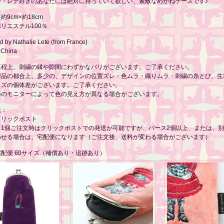
ー・レテ好きのあなたには絶対に持っていて欲しい、素敵なめがねケースです♪
約9cm×約18cm
リエステル100％
 by Nathalie Lete (from France)
 China
工程上、刺繍の縁や隙間にわずかなバリがございます。ご了承ください。
製品の都合上、多少の、デザインの位置ズレ・色ムラ・織りムラ・刺繍の糸とび、生
イズの個体差がございます。ご了承ください。
いのモニターによって色の見え方が異なる場合がございます。
法：
クリックポスト
ス1個ご注文時はクリックポストでの発送が可能ですが、パース2個以上、または、
わせる場合は、宅配便になります（ご注文後、送料が変わる場合がございます）
配便 60サイズ（補償あり・追跡あり）