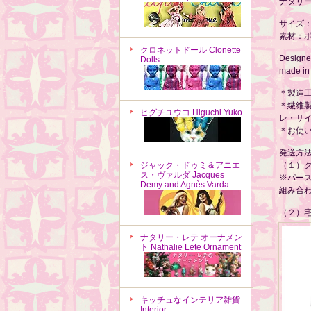
ナタリ
サイズ：
素材：ポ
クロネットドール Clonette
Designed
Dolls
made in
＊製造
＊繊維
ヒグチユウコ Higuchi Yuko
レ・サ
＊お使
発送方
ジャック・ドゥミ＆アニエ
（１）
ス・ヴァルダ Jacques
※パー
Demy and Agnès Varda
組み合
（２）宅
ナタリー・レテ オーナメン
ト Nathalie Lete Ornament
キッチュなインテリア雑貨
Interior