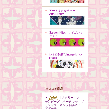
アート＆カルチャー
Art&Culture
Saigon Kitsch サイゴンキ
ッチュ
レトロ雑貨 Vintage knick
knack
オススメ商品
・
【ナタリー・レ
テ】ビーズ・ポーチ マヤ プ
リンセス・キャット猫のビー
ズポーチ