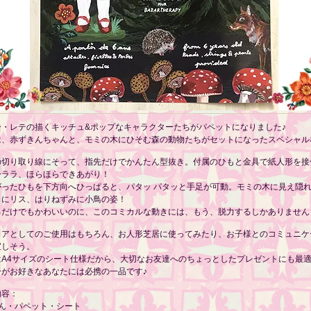
ー・レテの描くキッチュ&ポップなキャラクターたちがパペットになりました♪
は、赤ずきんちゃんと、モミの木にひそむ森の動物たちがセットになったスペシャル
の切り取り線にそって、指先だけでかんたん型抜き。付属のひもと金具で紙人形を接
ーララ、ほらほらできあがり！
がったひもを下方向へひっぱると、パタッ パタッと手足が可動。モミの木に見え隠
ミにリス、はりねずみに小鳥の姿！
るだけでもかわいいのに、このコミカルな動きには、もう、脱力するしかありません
リアとしてのご使用はもちろん、お人形芝居に使ってみたり、お子様とのコミュニケ
宝しそう。
はA4サイズのシート仕様だから、大切なお友達へのちょっとしたプレゼントにも最
ーがお好きなあなたには必携の一品です♪
内容：
きん・パペット・シート