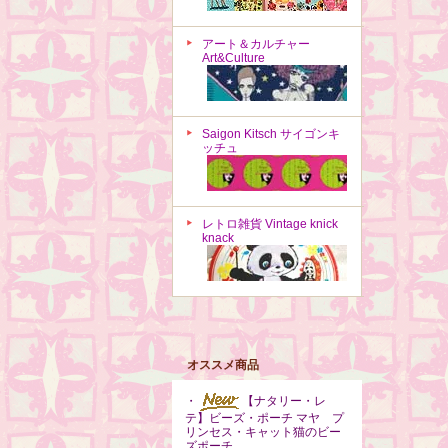
アート＆カルチャー
Art&Culture
Saigon Kitsch サイゴンキ
ッチュ
レトロ雑貨 Vintage knick
knack
オススメ商品
・
【ナタリー・レ
テ】ビーズ・ポーチ マヤ プ
リンセス・キャット猫のビー
ズポーチ