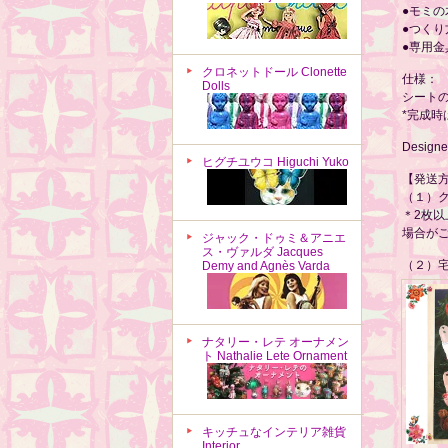
●モミ
●つく
●専用金
クロネットドール Clonette
仕様：
Dolls
シートの大
*完成時
Designed
ヒグチユウコ Higuchi Yuko
【発送
（１）
＊2枚
場合が
ジャック・ドゥミ＆アニエ
ス・ヴァルダ Jacques
（２）宅
Demy and Agnès Varda
ナタリー・レテ オーナメン
ト Nathalie Lete Ornament
キッチュなインテリア雑貨
Interior