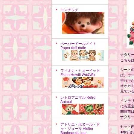
モンチッチ
ペーパードールメイト
Paper doll mate
ナタリ
こちら
シート
フィオナ・ヒューイット
Fiona Hewitt Wu&Wu
ば、ウ
垂れ下
オオカ
見てい
レトロアニマル Retro
インテ
Animal
にも重
開封前
ナタリ
アトリエ・ボヌール・ド
セット
ゥ・ジュール Atelier
●赤ず
Bonheur du jour