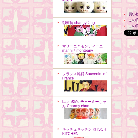
買い
この
彰藝坊 changyifang
この
マリーニ＊モンティーニ
marini＊monteany
フランス雑貨 Souvenirs of
France
Lapin&Me チャーミーちゃ
ん Charmy chan
キッチュキッチン KITSCH
KITCHEN