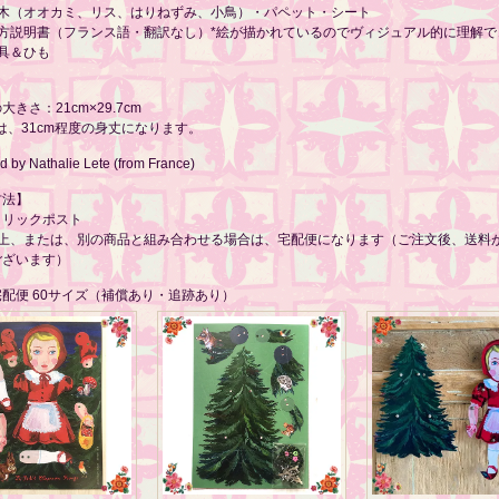
の木（オオカミ、リス、はりねずみ、小鳥）・パペット・シート
り方説明書（フランス語・翻訳なし）*絵が描かれているのでヴィジュアル的に理解で
具＆ひも
きさ：21cm×29.7cm
は、31cm程度の身丈になります。
 by Nathalie Lete (from France)
方法】
クリックポスト
以上、または、別の商品と組み合わせる場合は、宅配便になります（ご注文後、送料
ございます）
配便 60サイズ（補償あり・追跡あり）