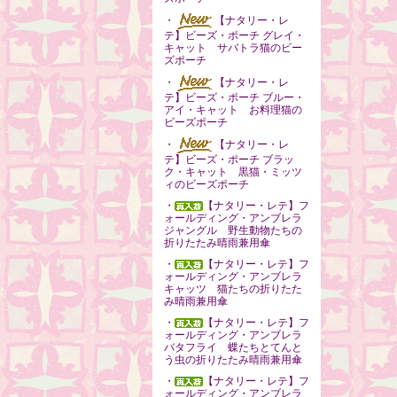
・
【ナタリー・レ
テ】ビーズ・ポーチ グレイ・
キャット サバトラ猫のビー
ズポーチ
・
【ナタリー・レ
テ】ビーズ・ポーチ ブルー・
アイ・キャット お料理猫の
ビーズポーチ
・
【ナタリー・レ
テ】ビーズ・ポーチ ブラッ
ク・キャット 黒猫・ミッツ
ィのビーズポーチ
・
【ナタリー・レテ】フ
ォールディング・アンブレラ
ジャングル 野生動物たちの
折りたたみ晴雨兼用傘
・
【ナタリー・レテ】フ
ォールディング・アンブレラ
キャッツ 猫たちの折りたた
み晴雨兼用傘
・
【ナタリー・レテ】フ
ォールディング・アンブレラ
バタフライ 蝶たちとてんと
う虫の折りたたみ晴雨兼用傘
・
【ナタリー・レテ】フ
ォールディング・アンブレラ