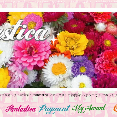
トロ ナタリーレテ クロネットドール ヒグチユウコ キッチュキッチン Lapin&me tokyo koe
プ＆キッチュの宝箱〜 "fantastica ファンタスチカ雑貨店" へようこそ！ ごゆ