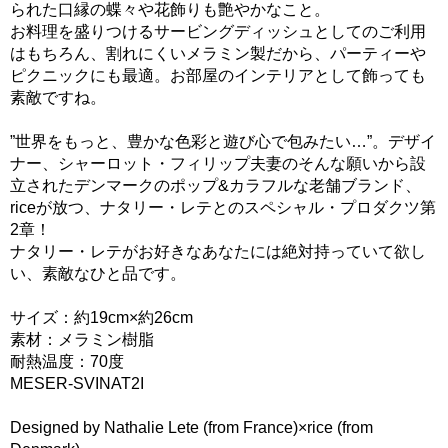
られた口縁の蝶々や花飾りも艶やかなこと。
お料理を盛りつけるサービングディッシュとしてのご利用
はもちろん、割れにくいメラミン製だから、パーティーや
ピクニックにも最適。お部屋のインテリアとして飾っても
素敵ですね。
”世界をもっと、豊かな色彩と遊び心で包みたい…”。デザイ
ナー、シャーロット・フィリップ夫妻のそんな願いから設
立されたデンマークのポップ&カラフルな老舗ブランド、
riceが放つ、ナタリー・レテとのスペシャル・プロダクツ第
2章！
ナタリー・レテがお好きなあなたには絶対持っていて欲し
い、素敵なひと品です。
サイズ：約19cm×約26cm
素材：メラミン樹脂
耐熱温度：70度
MESER-SVINAT2I
Designed by Nathalie Lete (from France)×rice (from