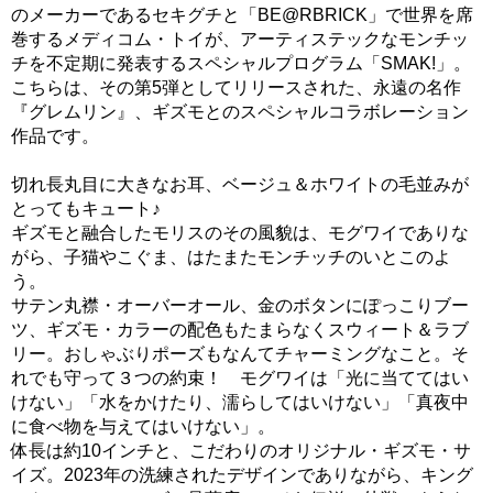
のメーカーであるセキグチと「BE@RBRICK」で世界を席
巻するメディコム・トイが、アーティステックなモンチッ
チを不定期に発表するスペシャルプログラム「SMAK!」。
こちらは、その第5弾としてリリースされた、永遠の名作
『グレムリン』、ギズモとのスペシャルコラボレーション
作品です。
切れ長丸目に大きなお耳、ベージュ＆ホワイトの毛並みが
とってもキュート♪
ギズモと融合したモリスのその風貌は、モグワイでありな
がら、子猫やこぐま、はたまたモンチッチのいとこのよ
う。
サテン丸襟・オーバーオール、金のボタンにぽっこりブー
ツ、ギズモ・カラーの配色もたまらなくスウィート＆ラブ
リー。おしゃぶりポーズもなんてチャーミングなこと。そ
れでも守って３つの約束！ モグワイは「光に当ててはい
けない」「水をかけたり、濡らしてはいけない」「真夜中
に食べ物を与えてはいけない」。
体長は約10インチと、こだわりのオリジナル・ギズモ・サ
イズ。2023年の洗練されたデザインでありながら、キング