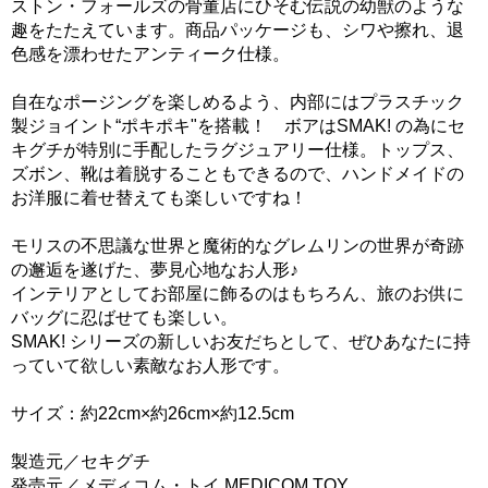
ストン・フォールズの骨董店にひそむ伝説の幼獣のような
趣をたたえています。商品パッケージも、シワや擦れ、退
色感を漂わせたアンティーク仕様。
自在なポージングを楽しめるよう、内部にはプラスチック
製ジョイント“ポキポキ"を搭載！ ボアはSMAK! の為にセ
キグチが特別に手配したラグジュアリー仕様。トップス、
ズボン、靴は着脱することもできるので、ハンドメイドの
お洋服に着せ替えても楽しいですね！
モリスの不思議な世界と魔術的なグレムリンの世界が奇跡
の邂逅を遂げた、夢見心地なお人形♪
インテリアとしてお部屋に飾るのはもちろん、旅のお供に
バッグに忍ばせても楽しい。
SMAK! シリーズの新しいお友だちとして、ぜひあなたに持
っていて欲しい素敵なお人形です。
サイズ：約22cm×約26cm×約12.5cm
製造元／セキグチ
発売元／メディコム・トイ MEDICOM TOY