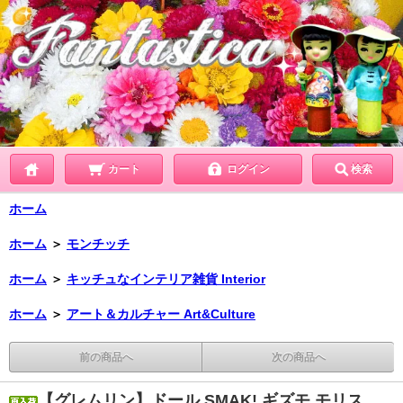
カート
ログイン
検索
ホーム
ホーム
＞
モンチッチ
ホーム
＞
キッチュなインテリア雑貨 Interior
ホーム
＞
アート＆カルチャー Art&Culture
前の商品へ
次の商品へ
【グレムリン】ドール SMAK! ギズモ モリス