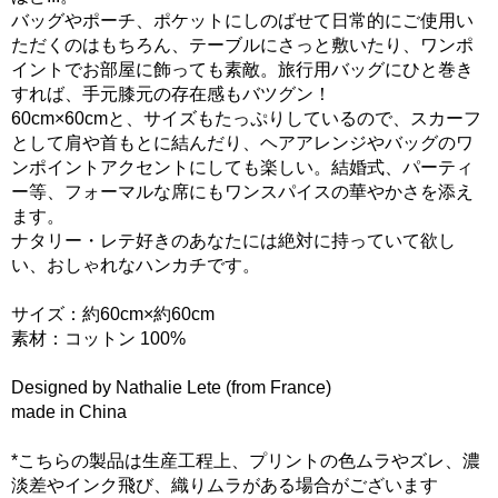
バッグやポーチ、ポケットにしのばせて日常的にご使用い
ただくのはもちろん、テーブルにさっと敷いたり、ワンポ
イントでお部屋に飾っても素敵。旅行用バッグにひと巻き
すれば、手元膝元の存在感もバツグン！
60cm×60cmと、サイズもたっぷりしているので、スカーフ
として肩や首もとに結んだり、ヘアアレンジやバッグのワ
ンポイントアクセントにしても楽しい。結婚式、パーティ
ー等、フォーマルな席にもワンスパイスの華やかさを添え
ます。
ナタリー・レテ好きのあなたには絶対に持っていて欲し
い、おしゃれなハンカチです。
サイズ：約60cm×約60cm
素材：コットン 100%
Designed by Nathalie Lete (from France)
made in China
*こちらの製品は生産工程上、プリントの色ムラやズレ、濃
淡差やインク飛び、織りムラがある場合がございます