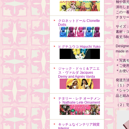
袖や首
演出し
この一
ナタリ
クロネットドール Clonette
Dolls
サイズ
素材：コ
着丈:58
Designed
ヒグチユウコ Higuchi Yuko
made in
＊写真モ
＊ご使
ジャック・ドゥミ＆アニエ
＊お使
ス・ヴァルダ Jacques
Demy and Agnès Varda
発送方
（１）
＊シャ
品と組
ナタリー・レテ オーナメン
ト Nathalie Lete Ornament
（２）宅
キッチュなインテリア雑貨
Interior