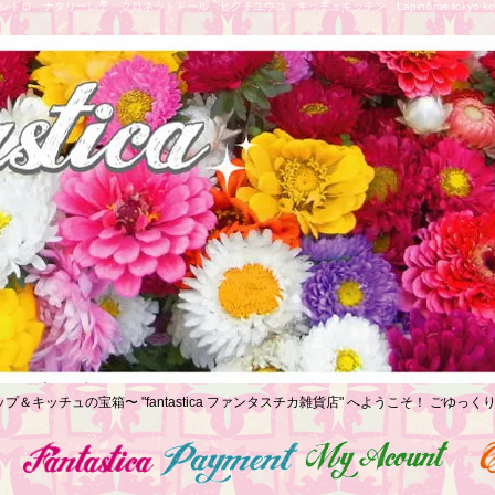
トロ ナタリーレテ クロネットドール ヒグチユウコ キッチュキッチン Lapin&me tokyo koe
プ＆キッチュの宝箱〜 "fantastica ファンタスチカ雑貨店" へようこそ！ ごゆ