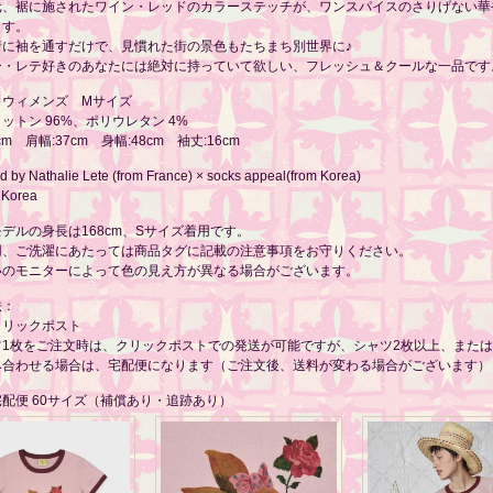
元、裾に施されたワイン・レッドのカラーステッチが、ワンスパイスのさりげない華
ます。
着に袖を通すだけで、見慣れた街の景色もたちまち別世界に♪
ー・レテ好きのあなたには絶対に持っていて欲しい、フレッシュ＆クールな一品です
：ウィメンズ Mサイズ
ットン 96%、ポリウレタン 4%
cm 肩幅:37cm 身幅:48cm 袖丈:16cm
 by Nathalie Lete (from France) × socks appeal(from Korea)
 Korea
デルの身長は168cm、Sサイズ着用です。
用、ご洗濯にあたっては商品タグに記載の注意事項をお守りください。
いのモニターによって色の見え方が異なる場合がございます。
法：
クリックポスト
ツ1枚をご注文時は、クリックポストでの発送が可能ですが、シャツ2枚以上、また
み合わせる場合は、宅配便になります（ご注文後、送料が変わる場合がございます）
配便 60サイズ（補償あり・追跡あり）