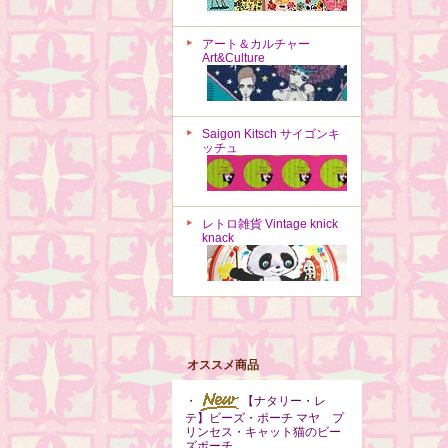
アート＆カルチャー
Art&Culture
Saigon Kitsch サイゴンキ
ッチュ
レトロ雑貨 Vintage knick
knack
オススメ商品
・
【ナタリー・レ
テ】ビーズ・ポーチ マヤ プ
リンセス・キャット猫のビー
ズポーチ