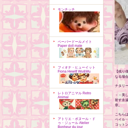
モンチッチ
ペーパードールメイト
Paper doll mate
フィオナ・ヒューイット
Fiona Hewitt Wu&Wu
【残り
なる場
ナタリ
レトロアニマル Retro
－－美
Animal
射す永
章。
こちら
アトリエ・ボヌール・ド
ペイル
ゥ・ジュール Atelier
コット
Bonheur du jour