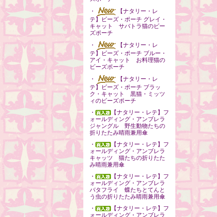
・
【ナタリー・レ
テ】ビーズ・ポーチ グレイ・
キャット サバトラ猫のビー
ズポーチ
・
【ナタリー・レ
テ】ビーズ・ポーチ ブルー・
アイ・キャット お料理猫の
ビーズポーチ
・
【ナタリー・レ
テ】ビーズ・ポーチ ブラッ
ク・キャット 黒猫・ミッツ
ィのビーズポーチ
・
【ナタリー・レテ】フ
ォールディング・アンブレラ
ジャングル 野生動物たちの
折りたたみ晴雨兼用傘
・
【ナタリー・レテ】フ
ォールディング・アンブレラ
キャッツ 猫たちの折りたた
み晴雨兼用傘
・
【ナタリー・レテ】フ
ォールディング・アンブレラ
バタフライ 蝶たちとてんと
う虫の折りたたみ晴雨兼用傘
・
【ナタリー・レテ】フ
ォールディング・アンブレラ