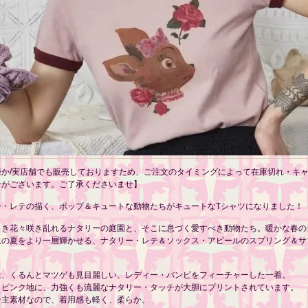
僅か/実店舗でも販売しておりますため、ご注文のタイミングによって在庫切れ・キ
合がございます。ご了承くださいませ】
ー・レテの描く、ポップ＆キュートな動物たちがキュートなTシャツになりました！
しき花々咲き乱れるナタリーの庭園と、そこに息づく愛すべき動物たち。暖かな春の
遠の夏をより一層輝かせる、ナタリー・レテ＆ソックス・アピールのスプリング＆サ
は、くるんとマツゲも見目麗しい、レディー・バンビをフィーチャーした一着。
・ピンク地に、力強くも流麗なナタリー・タッチが大胆にプリントされています。
ン主素材なので、着用感も軽く、柔らか。