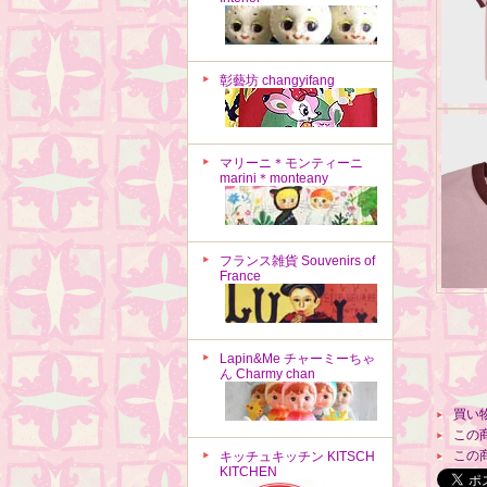
彰藝坊 changyifang
マリーニ＊モンティーニ
marini＊monteany
フランス雑貨 Souvenirs of
France
Lapin&Me チャーミーちゃ
ん Charmy chan
買い
この
この
キッチュキッチン KITSCH
KITCHEN