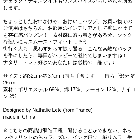
チェック・テキスタイルもワンスパイスのおしゃれを演出
します。
ちょっとしたお出かけや、おけいこバッグ、お買い物での
ご使用はもちろん、お部屋のインテリアとして壁にかけて
も存在感バツグン！ 素材感に落ち着きがある分、シック
な装いにもスムース・フィットしそう。
街行く人も、思わず知らず振り返る。こんな素敵なバッグ
を手にしたら、毎日がハッピーで溢れてしまいますね！
ナタリー・レテ好きのあなたには必携の一品です♪
サイズ：約32cm×約37cm（持ち手含まず） 持ち手部分 約
26cm
素材：ポリエステル 69%、綿 17%、レーヨン 12%、ナイロ
ン 2%
Designed by Nathalie Lete (from France)
made in China
※こちらの商品は製造工程上避けることができない、ネッ
プやプリントの色ムラ、ズレ、インク飛び、織りムラ、生