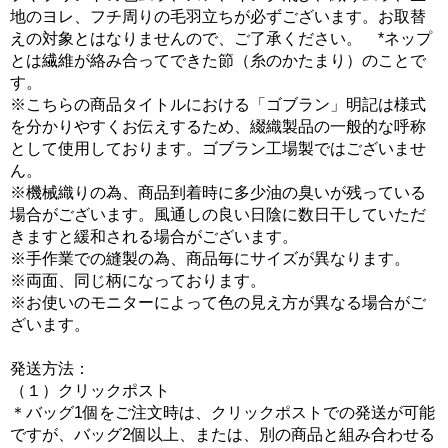
地のヨレ、フチ周りの毛羽立ちが必ずございます。お取替
えの対象とはなりませんので、ご了承ください。 *ネップ
とは繊維が絡み合ってできた節（糸のかたまり）のことで
す。
※こちらの商品タイトルにおける「ゴブラン」明記は様式
を分かりやすくお伝えするため、綴織製品の一般的な呼称
として使用しております。ゴブラン工場製ではございませ
ん。
※機械織りの為、商品到着時に多少油の臭いが残っている
場合がございます。風通しの良い日陰に数日干していただ
きますと緩和される場合がございます。
※手作業での縫製の為、商品毎にサイズが異なります。
※両面、同じ柄になっております。
※お使いのモニターによって色の見え方が異なる場合がご
ざいます。
発送方法：
（１）クリックポスト
＊バッグ1個をご注文時は、クリックポストでの発送が可能
ですが、バッグ2個以上、または、別の商品と組み合わせる