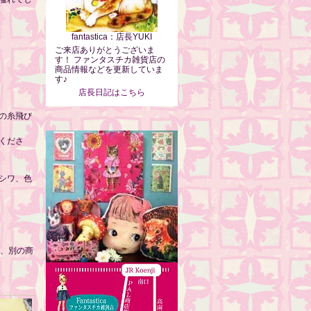
fantastica：店長YUKI
ご来店ありがとうございま
す！ ファンタスチカ雑貨店の
商品情報などを更新していま
す♪
店長日記はこちら
の糸飛び
くださ
シワ、色
は、別の商