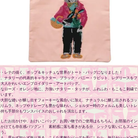
ー・レテの描く、ポップ＆キッチュな世界がトート・バッグになりました！
は、ナタリーの代表的キャラクター、ブラック・バニー・ラビット、レグリースをフ
、大人かわいいエンブロイダリー・アートバッグ。
ドなローズ・オレンジ地に、力強いナタリー・タッチが、ふわふわ・もこもこ刺繍で
ています。
つ大胆な縫いが醸し出すフォーキーな風合いに加え、ナチュラルに醸し出されるコッ
織りムラ、ネップやドレープも豊かな味わい。ショルダー時のフォルムも美しいトレ
い持ち手部分もワンスパイスのおしゃれを演出します。
としたお出かけや、おけいこバッグ、お買い物でのご使用はもちろん、お部屋のイン
にかけても存在感バツグン！ 素材感に落ち着きがある分、シックな装いにもスムー
そう。
人も、思わず知らず振り返る。こんな素敵なバッグを手にしたら、毎日がハッピーで