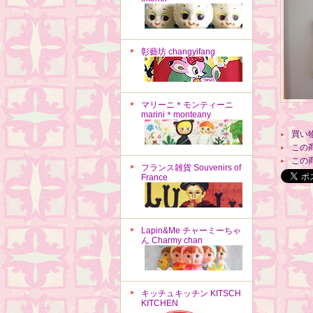
彰藝坊 changyifang
マリーニ＊モンティーニ
marini＊monteany
買い
この
この
フランス雑貨 Souvenirs of
France
Lapin&Me チャーミーちゃ
ん Charmy chan
キッチュキッチン KITSCH
KITCHEN