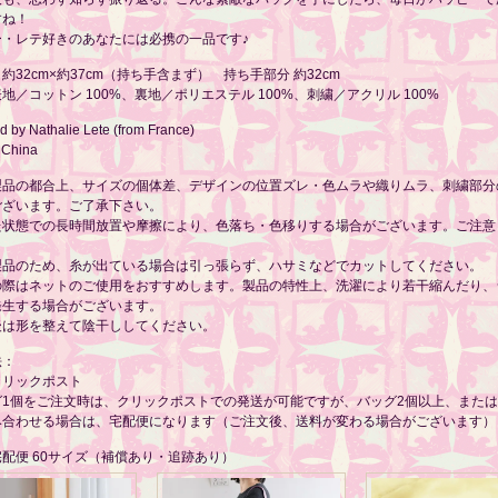
すね！
ー・レテ好きのあなたには必携の一品です♪
約32cm×約37cm（持ち手含まず） 持ち手部分 約32cm
地／コットン 100%、裏地／ポリエステル 100%、刺繍／アクリル 100%
 by Nathalie Lete (from France)
 China
製品の都合上、サイズの個体差、デザインの位置ズレ・色ムラや織りムラ、刺繍部分
ございます。ご了承下さい。
た状態での長時間放置や摩擦により、色落ち・色移りする場合がございます。ご注意
製品のため、糸が出ている場合は引っ張らず、ハサミなどでカットしてください。
の際はネットのご使用をおすすめします。製品の特性上、洗濯により若干縮んだり、
発生する場合がございます。
後は形を整えて陰干ししてください。
法：
クリックポスト
グ1個をご注文時は、クリックポストでの発送が可能ですが、バッグ2個以上、また
み合わせる場合は、宅配便になります（ご注文後、送料が変わる場合がございます）
配便 60サイズ（補償あり・追跡あり）