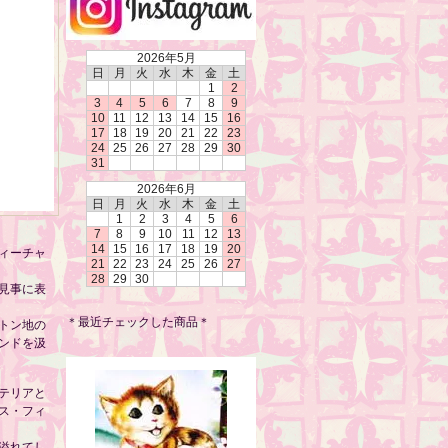
2026年5月
日
月
火
水
木
金
土
1
2
3
4
5
6
7
8
9
10
11
12
13
14
15
16
17
18
19
20
21
22
23
24
25
26
27
28
29
30
31
2026年6月
日
月
火
水
木
金
土
1
2
3
4
5
6
7
8
9
10
11
12
13
14
15
16
17
18
19
20
ィーチャ
21
22
23
24
25
26
27
28
29
30
見事に表
＊最近チェックした商品＊
トン地の
ンドを汲
テリアと
ス・フィ
溢れてし