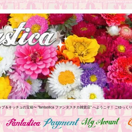
トロ ナタリーレテ クロネットドール ヒグチユウコ キッチュキッチン Lapin&me tokyo koe
プ＆キッチュの宝箱〜 "fantastica ファンタスチカ雑貨店" へようこそ！ ごゆ