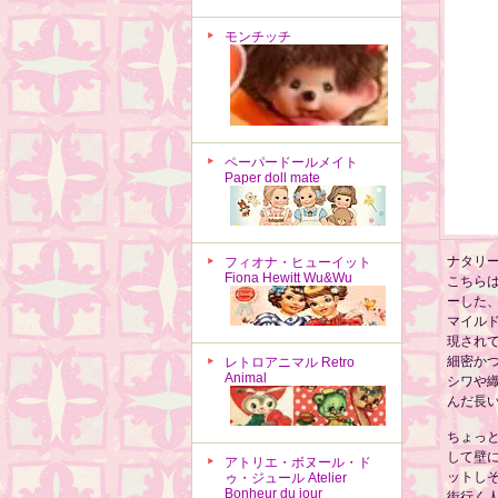
モンチッチ
ペーパードールメイト
Paper doll mate
ナタリ
フィオナ・ヒューイット
Fiona Hewitt Wu&Wu
こちら
ーした
マイル
現され
細密か
レトロアニマル Retro
Animal
シワや
んだ長
ちょっ
して壁
アトリエ・ボヌール・ド
ットし
ゥ・ジュール Atelier
Bonheur du jour
街行く