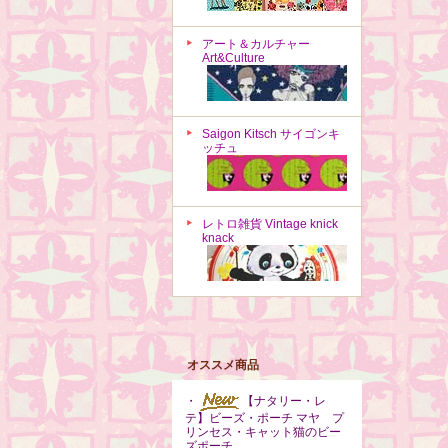
アート＆カルチャー
Art&Culture
Saigon Kitsch サイゴンキ
ッチュ
レトロ雑貨 Vintage knick
knack
オススメ商品
・
【ナタリー・レ
テ】ビーズ・ポーチ マヤ プ
リンセス・キャット猫のビー
ズポーチ