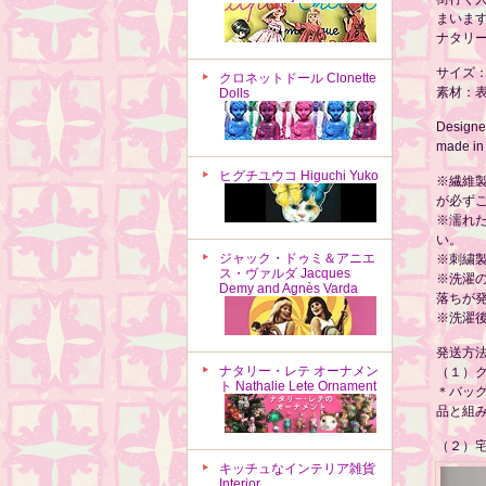
まいま
ナタリ
サイズ：
クロネットドール Clonette
素材：表
Dolls
Designed
made in
ヒグチユウコ Higuchi Yuko
※繊維
が必ず
※濡れ
い。
ジャック・ドゥミ＆アニエ
※刺繍
ス・ヴァルダ Jacques
※洗濯
Demy and Agnès Varda
落ちが
※洗濯
発送方
ナタリー・レテ オーナメン
（１）
ト Nathalie Lete Ornament
＊バッ
品と組
（２）宅
キッチュなインテリア雑貨
Interior