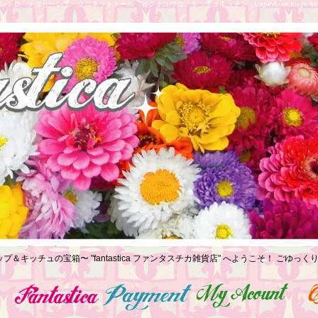
トロ ナタリーレテ クロネットドール ヒグチユウコ キッチュキッチン Lapin&me tokyo koe
プ＆キッチュの宝箱〜 "fantastica ファンタスチカ雑貨店" へようこそ！ ごゆ