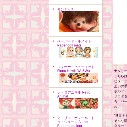
モンチッチ
ペーパードールメイト
Paper doll mate
フィオナ・ヒューイット
Fiona Hewitt Wu&Wu
ナタリ
こちらは
ビュー
互いの
ボルド
レトロアニマル Retro
Animal
サラダ
ら、パ
ね。
”世界
アトリエ・ボヌール・ド
そんな願
ゥ・ジュール Atelier
Bonheur du jour
タリー