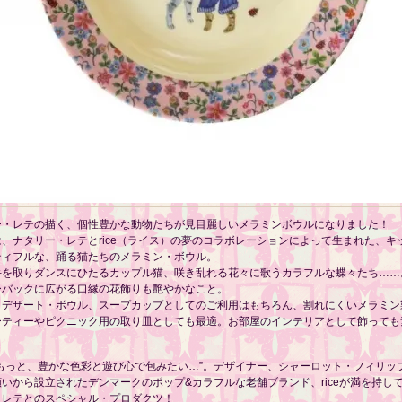
ー・レテの描く、個性豊かな動物たちが見目麗しいメラミンボウルになりました！
、ナタリー・レテとrice（ライス）の夢のコラボレーションによって生まれた、キ
ティフルな、踊る猫たちのメラミン・ボウル。
手を取りダンスにひたるカップル猫、咲き乱れる花々に歌うカラフルな蝶々たち……
ーバックに広がる口縁の花飾りも艶やかなこと。
＆デザート・ボウル、スープカップとしてのご利用はもちろん、割れにくいメラミン
ーティーやピクニック用の取り皿としても最適。お部屋のインテリアとして飾っても
をもっと、豊かな色彩と遊び心で包みたい…”。デザイナー、シャーロット・フィリッ
いから設立されたデンマークのポップ&カラフルな老舗ブランド、riceが満を持し
・レテとのスペシャル・プロダクツ！