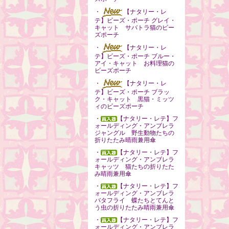
・
【ナタリー・レ
テ】ビーズ・ポーチ グレイ・
キャット サバトラ猫のビー
ズポーチ
・
【ナタリー・レ
テ】ビーズ・ポーチ ブルー・
アイ・キャット お料理猫の
ビーズポーチ
・
【ナタリー・レ
テ】ビーズ・ポーチ ブラッ
ク・キャット 黒猫・ミッツ
ィのビーズポーチ
・
【ナタリー・レテ】フ
ォールディング・アンブレラ
ジャングル 野生動物たちの
折りたたみ晴雨兼用傘
・
【ナタリー・レテ】フ
ォールディング・アンブレラ
キャッツ 猫たちの折りたた
み晴雨兼用傘
・
【ナタリー・レテ】フ
ォールディング・アンブレラ
バタフライ 蝶たちとてんと
う虫の折りたたみ晴雨兼用傘
・
【ナタリー・レテ】フ
ォールディング・アンブレラ