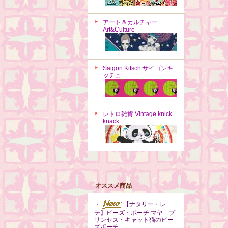
アート＆カルチャー
Art&Culture
Saigon Kitsch サイゴンキ
ッチュ
レトロ雑貨 Vintage knick
knack
オススメ商品
・
【ナタリー・レ
テ】ビーズ・ポーチ マヤ プ
リンセス・キャット猫のビー
ズポーチ