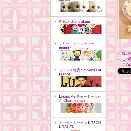
彰藝坊 changyifang
マリーニ＊モンティーニ
marini＊monteany
買い
この
この
フランス雑貨 Souvenirs of
France
Lapin&Me チャーミーちゃ
ん Charmy chan
キッチュキッチン KITSCH
KITCHEN