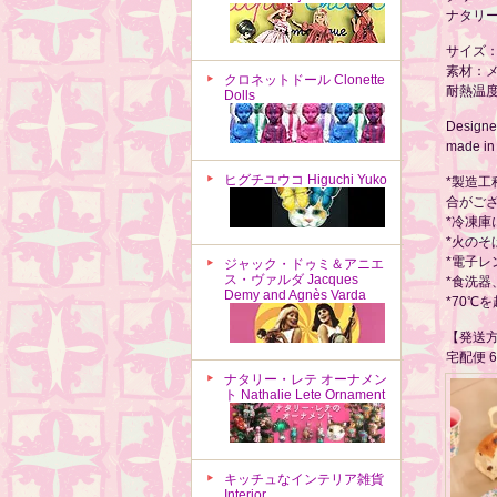
ナタリ
サイズ：約
素材：
クロネットドール Clonette
耐熱温度
Dolls
Designed
made in
ヒグチユウコ Higuchi Yuko
*製造
合がご
*冷凍
*火の
*電子
ジャック・ドゥミ＆アニエ
ス・ヴァルダ Jacques
*食洗
Demy and Agnès Varda
*70℃
【発送
宅配便 
ナタリー・レテ オーナメン
ト Nathalie Lete Ornament
キッチュなインテリア雑貨
Interior