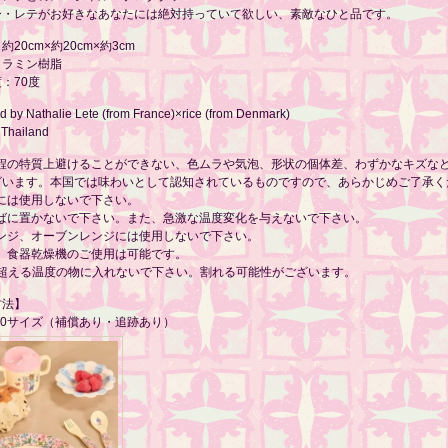
ー・レテがお好きなあなたには絶対持っていて欲しい、素敵なひと品です。
20cm×約20cm×約3cm
メラミン樹脂
：70度
 by Nathalie Lete (from France)×rice (from Denmark)
 Thailand
工程の特質上避けることができない、色ムラや気泡、形状の個体差、わずかなキズな
ざいます。本国では味わいとして認知されているものですので、あらかじめご了承く
庫には使用しないで下さい。
そばに置かないで下さい。また、急激な温度変化を与えないで下さい。
レンジ、オーブンレンジには使用しないで下さい。
器、食器乾燥機のご使用は可能です。
を超える温度の物に入れないで下さい。割れる可能性がございます。
方法】
60サイズ（補償あり・追跡あり）