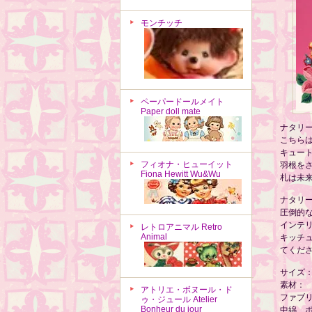
モンチッチ
ペーパードールメイト
Paper doll mate
ナタリ
こちらは
キュー
フィオナ・ヒューイット
羽根を
Fiona Hewitt Wu&Wu
札は未
ナタリ
圧倒的
インテ
レトロアニマル Retro
Animal
キッチ
てくだ
サイズ：約
素材：
アトリエ・ボヌール・ド
ファブリ
ゥ・ジュール Atelier
Bonheur du jour
中綿 ポ