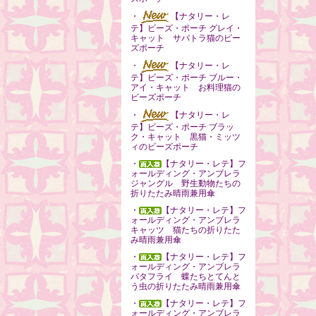
・
【ナタリー・レ
テ】ビーズ・ポーチ グレイ・
キャット サバトラ猫のビー
ズポーチ
・
【ナタリー・レ
テ】ビーズ・ポーチ ブルー・
アイ・キャット お料理猫の
ビーズポーチ
・
【ナタリー・レ
テ】ビーズ・ポーチ ブラッ
ク・キャット 黒猫・ミッツ
ィのビーズポーチ
・
【ナタリー・レテ】フ
ォールディング・アンブレラ
ジャングル 野生動物たちの
折りたたみ晴雨兼用傘
・
【ナタリー・レテ】フ
ォールディング・アンブレラ
キャッツ 猫たちの折りたた
み晴雨兼用傘
・
【ナタリー・レテ】フ
ォールディング・アンブレラ
バタフライ 蝶たちとてんと
う虫の折りたたみ晴雨兼用傘
・
【ナタリー・レテ】フ
ォールディング・アンブレラ