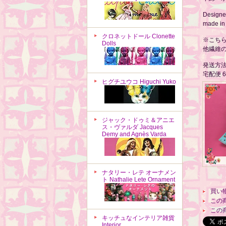
Designed
made in
クロネットドール Clonette
※こち
Dolls
他繊維
発送方
宅配便 
ヒグチユウコ Higuchi Yuko
ジャック・ドゥミ＆アニエ
ス・ヴァルダ Jacques
Demy and Agnès Varda
ナタリー・レテ オーナメン
ト Nathalie Lete Ornament
買い
この
この
キッチュなインテリア雑貨
Interior