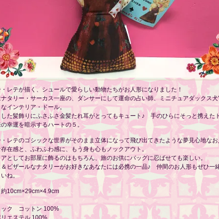
ー・レテが描く、シュールで愛らしい動物たちがお人形になりました！
ナタリー・サーカス一座の、ダンサーにして運命の占い師、ミニチュアダックス犬"Ir
トなインテリア・ドール。
さした髪飾りにふさふさ金髪たれ耳がとってもキュート♪ 手のひらにそっと携えた
来の幸運を暗示するハートの５。
ー・レテのゴシックな世界がそのまま立体になって飛び出てきたような夢見心地なお
な存在感と、ふわふわ感に、もう身も心もノックアウト。
リアとしてお部屋に飾るのはもちろん、旅のお供にバッグに忍ばせても楽しい。
ュ＆ビザールなナタリーがお好きなあなたには必携の一品♪ 仲間のお人形もぜひ一
さいね。
10cm×29cm×4.9cm
ック コットン 100%
リエステル 100%