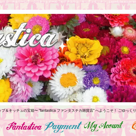
トロ ナタリーレテ クロネットドール ヒグチユウコ キッチュキッチン Lapin&me tokyo koe
プ＆キッチュの宝箱〜 "fantastica ファンタスチカ雑貨店" へようこそ！ ごゆ