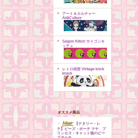
アート＆カルチャー
Art&Culture
Saigon Kitsch サイゴンキ
ッチュ
レトロ雑貨 Vintage knick
knack
オススメ商品
・
【ナタリー・レ
テ】ビーズ・ポーチ マヤ プ
リンセス・キャット猫のビー
ズポーチ