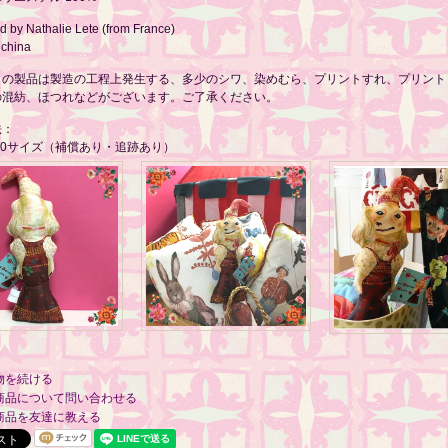
 by Nathalie Lete (from France)
 china
らの製品は製造の工程上発生する、多少のシワ、染めむら、プリントすれ、プリント
の混紡、ほつれなどがございます。ご了承ください。
法：
60サイズ（補償あり・追跡あり）
物を続ける
商品について問い合わせる
商品を友達に教える