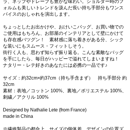
ラ、ネップやドレープも豊かな味わい。ショルダー時のフ
ォルムも美しいトレンドを汲んだ長い持ち手部分もワンス
パイスのおしゃれを演出します。
ちょっとしたお出かけや、おけいこバッグ、お買い物での
ご使用はもちろん、お部屋のインテリアとして壁にかけて
も存在感バツグン！ 素材感に落ち着きがある分、シック
な装いにもスムース・フィットしそう。
街行く人も、思わず知らず振り返る。こんな素敵なバッグ
を手にしたら、毎日がハッピーで溢れてしまいますね！
ナタリー・レテ好きのあなたには必携の一品です♪
サイズ：約32cm×約37cm（持ち手含まず） 持ち手部分 約
32cm
素材：表地／コットン 100%、裏地／ポリエステル 100%、
刺繍／アクリル 100%
Designed by Nathalie Lete (from France)
made in China
※繊維製品の都合上、サイズの個体差、デザインの位置ズ