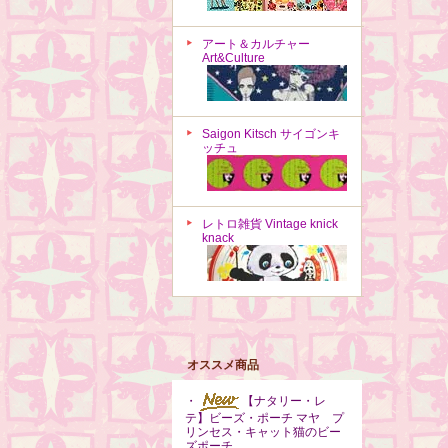
アート＆カルチャー
Art&Culture
Saigon Kitsch サイゴンキ
ッチュ
レトロ雑貨 Vintage knick
knack
オススメ商品
・
【ナタリー・レ
テ】ビーズ・ポーチ マヤ プ
リンセス・キャット猫のビー
ズポーチ