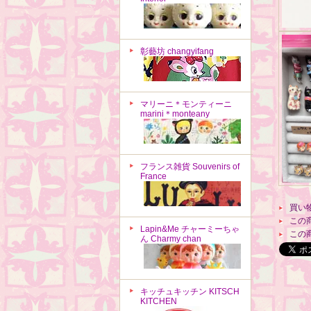
彰藝坊 changyifang
マリーニ＊モンティーニ
marini＊monteany
フランス雑貨 Souvenirs of
France
買い
この
Lapin&Me チャーミーちゃ
この
ん Charmy chan
キッチュキッチン KITSCH
KITCHEN