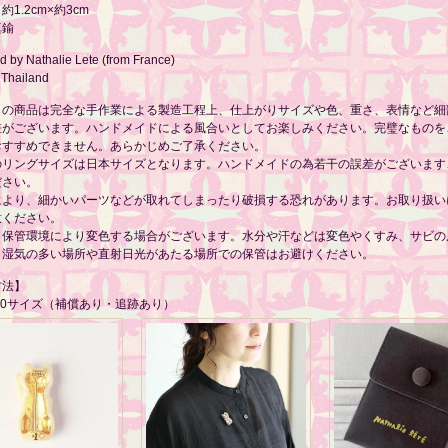
1.2cm×約3cm
真鍮
 by Nathalie Lete (from France)
 Thailand
らの商品は完全な手作業による製造工程上、仕上がりサイズや色、重さ、表情など細
差がございます。ハンドメイドによる風合いとしてお楽しみください。完璧なものを
おすすめできません。あらかじめご了承ください。
のリングサイズは日本サイズとなります。ハンドメイドの為若干の誤差がございます
ださい。
により、細かいパーツなどが取れてしまったり破損する恐れがあります。お取り扱い
意ください。
・保管環境により変色する場合がございます。水分や汗などは変色やくすみ、サビの
。湿気の多い場所や直射日光があたる場所での保管はお避けください。
方法】
60サイズ（補償あり・追跡あり）