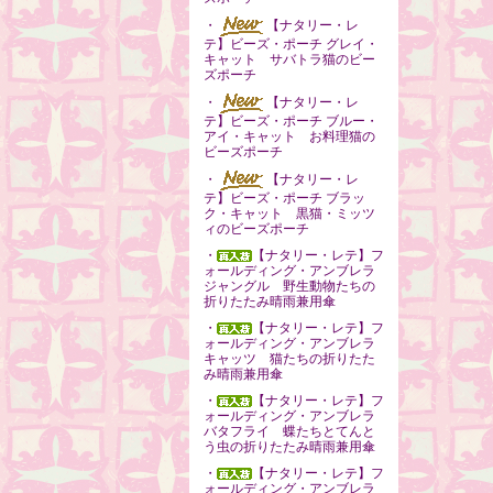
・
【ナタリー・レ
テ】ビーズ・ポーチ グレイ・
キャット サバトラ猫のビー
ズポーチ
・
【ナタリー・レ
テ】ビーズ・ポーチ ブルー・
アイ・キャット お料理猫の
ビーズポーチ
・
【ナタリー・レ
テ】ビーズ・ポーチ ブラッ
ク・キャット 黒猫・ミッツ
ィのビーズポーチ
・
【ナタリー・レテ】フ
ォールディング・アンブレラ
ジャングル 野生動物たちの
折りたたみ晴雨兼用傘
・
【ナタリー・レテ】フ
ォールディング・アンブレラ
キャッツ 猫たちの折りたた
み晴雨兼用傘
・
【ナタリー・レテ】フ
ォールディング・アンブレラ
バタフライ 蝶たちとてんと
う虫の折りたたみ晴雨兼用傘
・
【ナタリー・レテ】フ
ォールディング・アンブレラ