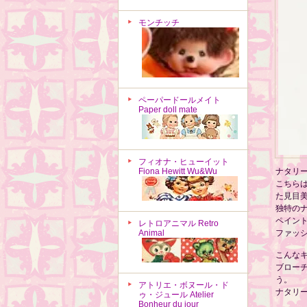
モンチッチ
ペーパードールメイト
Paper doll mate
フィオナ・ヒューイット
Fiona Hewitt Wu&Wu
ナタリ
こちら
た見目
独特の
ペイン
レトロアニマル Retro
Animal
ファッ
こんな
ブロー
う。
アトリエ・ボヌール・ド
ナタリ
ゥ・ジュール Atelier
Bonheur du jour