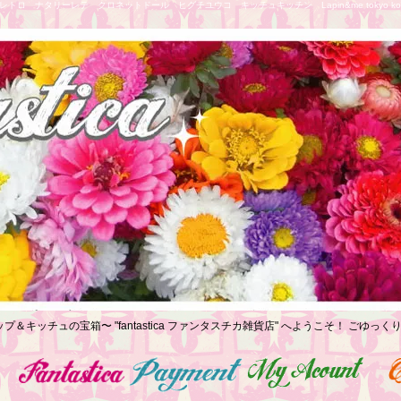
トロ ナタリーレテ クロネットドール ヒグチユウコ キッチュキッチン Lapin&me tokyo koe
プ＆キッチュの宝箱〜 "fantastica ファンタスチカ雑貨店" へようこそ！ ごゆ