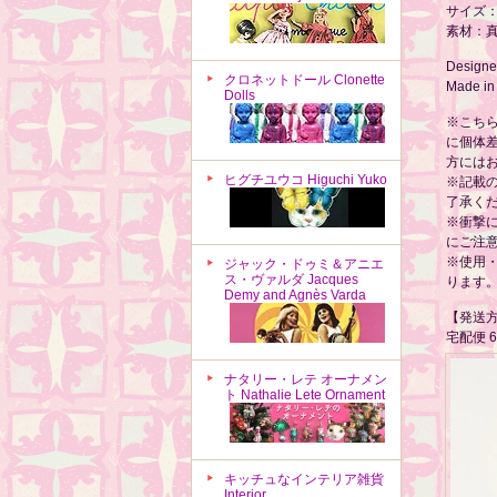
サイズ：約
素材：
Designed
クロネットドール Clonette
Made in
Dolls
※こち
に個体
方には
ヒグチユウコ Higuchi Yuko
※記載
了承く
※衝撃
にご注
※使用
ジャック・ドゥミ＆アニエ
ス・ヴァルダ Jacques
ります
Demy and Agnès Varda
【発送
宅配便 
ナタリー・レテ オーナメン
ト Nathalie Lete Ornament
キッチュなインテリア雑貨
Interior