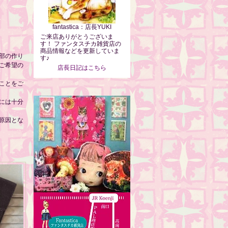
fantastica：店長YUKI
ご来店ありがとうございま
す！ ファンタスチカ雑貨店の
商品情報などを更新していま
部の作り
す♪
ご希望の
店長日記はこちら
ことをご
には十分
原因とな