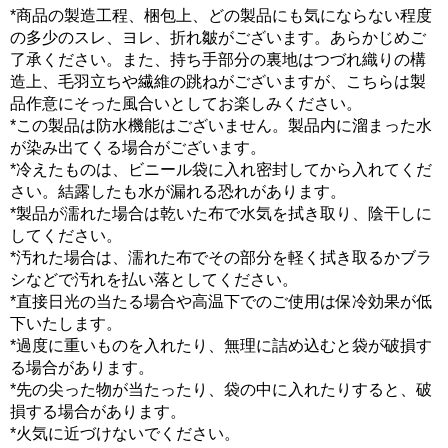
*商品の製造工程、梱包上、どの製品にも気にならない程度
の多少のスレ、ヨレ、折れ皺がございます。あらかじめご
了承ください。また、持ち手部分の裏地はつづれ織りの構
造上、毛羽立ちや繊維の跳ねがございますが、こちらは製
品作意にそった風合いとしてお楽しみください。
*この製品は防水機能はございません。製品内に溜まった水
が染み出てくる場合がございます。
*冷えたものは、ビニール袋に入れ密封してから入れてくだ
さい。結露したも水が漏れる恐れがあります。
*製品が濡れた場合は乾いた布で水気を拭き取り、陰干しに
してください。
*汚れた場合は、濡れた布でその部分を軽く拭き取るかブラ
シなどで汚れを払い落としてください。
*直接日光の当たる場合や高温下でのご使用は保冷効果が低
下いたします。
*過度に重いものを入れたり、無理に詰め込むと袋が破損す
る場合があります。
*先の尖った物が当たったり、袋の中に入れたりすると、破
損する場合があります。
*火気に近づけないでください。