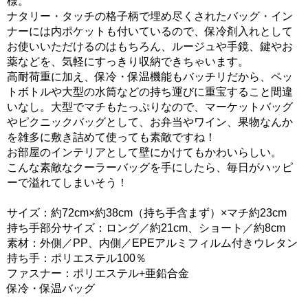
様。
ナタリー・タッチの格子柄で埋め尽くされたバッグ・イン
ナーには内ポケットも付いているので、保冷剤入れとして
お使いいただけるのはもちろん、ルージュや手鏡、鍵やお
薬などを、気軽にすっきり収納できちゃいます。
高耐荷重に加え、保冷・保温機能もバッチリだから、ペッ
トボトルや大型の水筒などの持ち運びに重宝すること間違
いなし。大型でマチもたっぷりなので、マーケットバッグ
やピクニックバッグとして、お弁当やワイン、果物なんか
を雑多に敷き詰めて使っても素敵ですね！
お部屋のインテリアとして壁にかけてもかわいらしい。
こんな素敵なクーラーバッグを手にしたら、毎日がハッピ
ーで溢れてしまいそう！
サイズ：約72cm×約38cm（持ち手含まず）×マチ約23cm
持ち手部分サイズ：ロング／約21cm、ショート／約8cm
素材：外側／PP、内側／EPEアルミフィルム付きウレタン
持ち手：ポリエステル100％
ファスナー：ポリエステル+亜鉛合金
保冷・保温バッグ