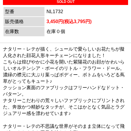
SOLD OUT
型番
NL1732
販売価格
3,450円(税込3,795円)
在庫数
在庫０個
ナタリー・レテが描く、シュールで愛らしいお花たちが擬
人化された顔花人形キーチェーンになりました！
こちらは煌びやかに小花を開いた紫陽花のお顔がかわいら
しいオルテンシア・ボーイのリトル・フラワー・ドール。
濃緑の襟元に大ぶり葉っぱボディー、ボトムをいろどる蔦
草がとってもキュート♪
クッション裏面のファブリックはフリーハンドなドット・
パターン。
ナタリーこだわりの荒々しいファブリックにプリントされ
た、奔放かつ精妙なタッチが、そこはかとなく気品とラグ
ジュアリー感を漂わせています♪
ナタリー・レテの不思議な世界がそのまま立体になって飛