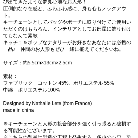
び出てきたような夢見心地なお人形！
圧倒的な存在感と、ふわふわ感に、身も心もノックアウ
ト。
キーチェーンとしてバッグやポーチに取り付けてご使用い
ただくのはもちろん、インテリアとしてお部屋に飾り付け
てもなんて素敵！
キッチュ＆ポップなナタリーがお好きなあなたには必携の
一品♪ 仲間のお人形もぜひ一緒に揃えてくださいね。
サイズ：約5.5cm×13cm×2.5cm
素材：
ファブリック コットン 45%、ポリエステル 55%
中綿 ポリエステル100%
Designed by Nathalie Lete (from France)
made in china
※キーチェーンと人形の接合部分を強く引っ張ると破損す
る可能性がございます。
※こちらの製品は製造の工程上発生する、多少のシワ、染