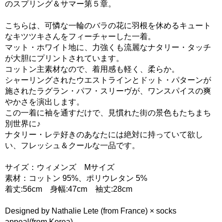
のスプリング＆サマー第５章。
こちらは、可憐な一輪のバラの花に羽根を休めるキュート
なキツツキさんをフィーチャーした一着。
マット・ホワイト地に、力強くも流麗なナタリー・タッチ
が大胆にプリントされています。
コットン主素材なので、着用感も軽く、柔らか。
シャーリングされたウエストラインとドット・パターンが
施されたラグラン・パフ・スリーヴが、ワンスパイスの爽
やかさを演出します。
この一着に袖を通すだけで、見慣れた街の景色もたちまち
別世界に♪
ナタリー・レテ好きのあなたには絶対に持っていて欲し
い、フレッシュ＆クールな一品です。
サイズ：ウィメンズ Mサイズ
素材：コットン 95%、ポリウレタン 5%
着丈:56cm 身幅:47cm 袖丈:28cm
Designed by Nathalie Lete (from France) × socks
appeal(from Korea)