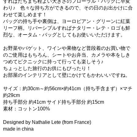
すればたちまち程よい大きさのフローラル・バッグに早変
わり♪ 色々な持ち方ができるので、その日のお出かけに合
わせて楽しめます！
バッグの持ち手や裏側は、ヨーロピアン・グリーンに紅葉
リーフ柄。リバーシブルすればナタリー・レテ・ロゴも鮮
烈な、オータム・バッグとしてもお使いいただけます。
お野菜やバゲット、ワインや果物など普段着のお買い物で
のご使用はもちろん、シートやお弁当、カメラや本をしき
つめてピクニックに持って行っても楽しそう♪
ちょっとした旅行のお供にもぴったり！
お部屋のインテリアとして壁にかけてもかわいいですね。
サイズ：約30cm～約56cm×約41cm（持ち手含まず）×マチ
約29cm
持ち手部分 約41cm サイド持ち手部分 約15cm
素材：コットン100%
Designed by Nathalie Lete (from France)
made in china