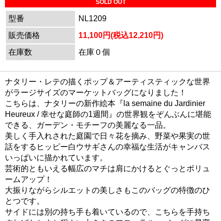
SOLD OUT
型番
NL1209
販売価格
11,100円(税込12,210円)
在庫数
在庫０個
ナタリー・レテの描くポップ＆アーティスティックな世界
がラージサイズのマーケットバッグになりました！
こちらは、ナタリーの新作絵本『la semaine du Jardinier
Heureux / 幸せな庭師の1週間』の世界観をぞんぶんに堪能
できる、ガーデン・モチーフの美麗なる一品。
美しく手入れされた庭園で日々花を摘み、野菜や果実の世
話をするヒッピー白ウサギさんの幸福な生活がキャンバス
いっぱいに描かれています。
芸術的ともいえる幅広のマチは肩にかけるとぐっとボリュ
ームアップ！
大振りながらシルエットの美しさもこのバッグの特徴のひ
とつです。
サイドには別の持ち手も着いているので、こちらを手持ち