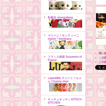
彰藝坊 changyifang
マリーニ＊モンティーニ
marini＊monteany
買い
フランス雑貨 Souvenirs of
この
France
この
Lapin&Me チャーミーちゃ
ん Charmy chan
キッチュキッチン KITSCH
KITCHEN