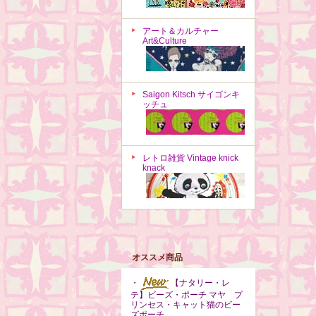
アート＆カルチャー
Art&Culture
Saigon Kitsch サイゴンキ
ッチュ
レトロ雑貨 Vintage knick
knack
オススメ商品
・
【ナタリー・レ
テ】ビーズ・ポーチ マヤ プ
リンセス・キャット猫のビー
ズポーチ