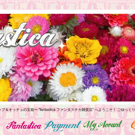
トロ ナタリーレテ クロネットドール ヒグチユウコ キッチュキッチン Lapin&me tokyo koe
プ＆キッチュの宝箱〜 "fantastica ファンタスチカ雑貨店" へようこそ！ ごゆ