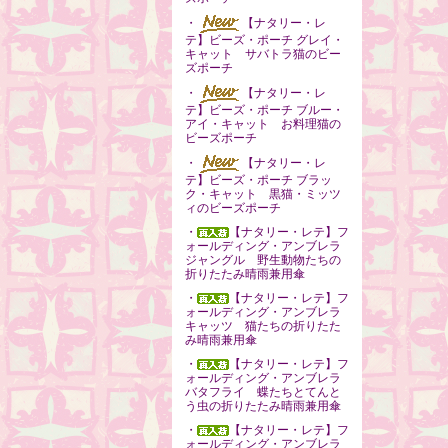
・
【ナタリー・レ
テ】ビーズ・ポーチ グレイ・
キャット サバトラ猫のビー
ズポーチ
・
【ナタリー・レ
テ】ビーズ・ポーチ ブルー・
アイ・キャット お料理猫の
ビーズポーチ
・
【ナタリー・レ
テ】ビーズ・ポーチ ブラッ
ク・キャット 黒猫・ミッツ
ィのビーズポーチ
・
【ナタリー・レテ】フ
ォールディング・アンブレラ
ジャングル 野生動物たちの
折りたたみ晴雨兼用傘
・
【ナタリー・レテ】フ
ォールディング・アンブレラ
キャッツ 猫たちの折りたた
み晴雨兼用傘
・
【ナタリー・レテ】フ
ォールディング・アンブレラ
バタフライ 蝶たちとてんと
う虫の折りたたみ晴雨兼用傘
・
【ナタリー・レテ】フ
ォールディング・アンブレラ