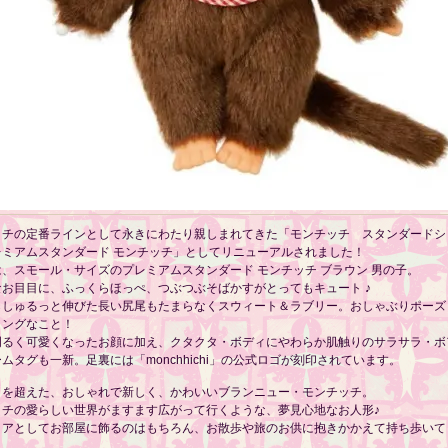
ッチの定番ラインとして永きにわたり親しまれてきた「モンチッチ スタンダードシ
レミアムスタンダード モンチッチ」としてリニューアルされました！
、スモール・サイズのプレミアムスタンダード モンチッチ ブラウン 男の子。
なお目目に、ふっくらほっぺ、つぶつぶそばかすがとってもキュート ♪
らしゅるっと伸びた長い尻尾もたまらなくスウィート＆ラブリー。おしゃぶりポーズ
ミングなこと！
明るく可愛くなったお顔に加え、クタクタ・ボディにやわらか肌触りのサラサラ・ボ
ムタグも一新。足裏には「monchhichi」の公式ロゴが刻印されています。
さを超えた、おしゃれで新しく、かわいいブランニュー・モンチッチ。
ッチの愛らしい世界がますます広がって行くような、夢見心地なお人形♪
リアとしてお部屋に飾るのはもちろん、お散歩や旅のお供に抱きかかえて持ち歩いて