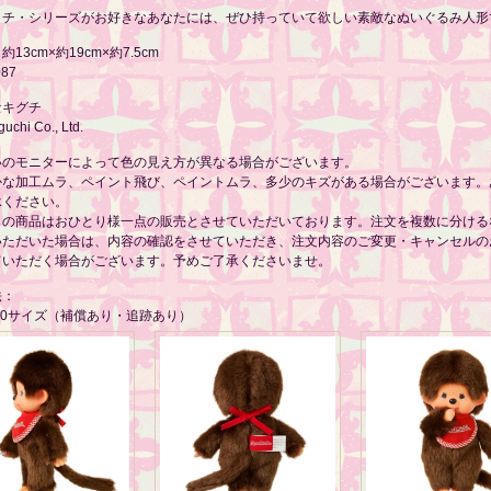
ッチ・シリーズがお好きなあなたには、ぜひ持っていて欲しい素敵なぬいぐるみ人形
13cm×約19cm×約7.5cm
087
セキグチ
guchi Co., Ltd.
いのモニターによって色の見え方が異なる場合がございます。
かな加工ムラ、ペイント飛び、ペイントムラ、多少のキズがある場合がございます。
承ください。
らの商品はおひとり様一点の販売とさせていただいております。注文を複数に分ける
いただいた場合は、内容の確認をさせていただき、注文内容のご変更・キャンセルの
ていただく場合がございます。予めご了承くださいませ。
法：
60サイズ（補償あり・追跡あり）