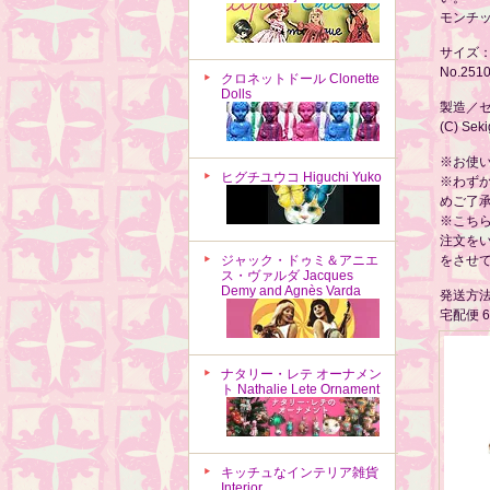
モンチ
サイズ：約
No.251
クロネットドール Clonette
Dolls
製造／
(C) Seki
※お使
ヒグチユウコ Higuchi Yuko
※わず
めご了
※こち
注文を
ジャック・ドゥミ＆アニエ
をさせ
ス・ヴァルダ Jacques
Demy and Agnès Varda
発送方
宅配便 
ナタリー・レテ オーナメン
ト Nathalie Lete Ornament
キッチュなインテリア雑貨
Interior